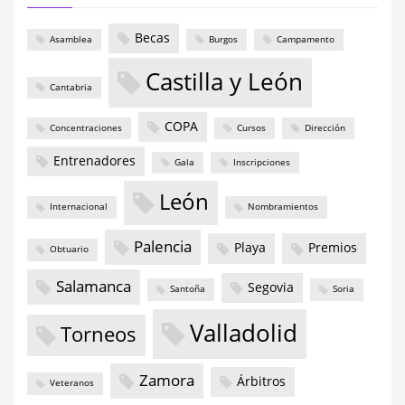
Becas
Asamblea
Burgos
Campamento
Castilla y León
Cantabria
COPA
Concentraciones
Cursos
Dirección
Entrenadores
Gala
Inscripciones
León
Internacional
Nombramientos
Palencia
Playa
Premios
Obtuario
Salamanca
Segovia
Santoña
Soria
Valladolid
Torneos
Zamora
Árbitros
Veteranos