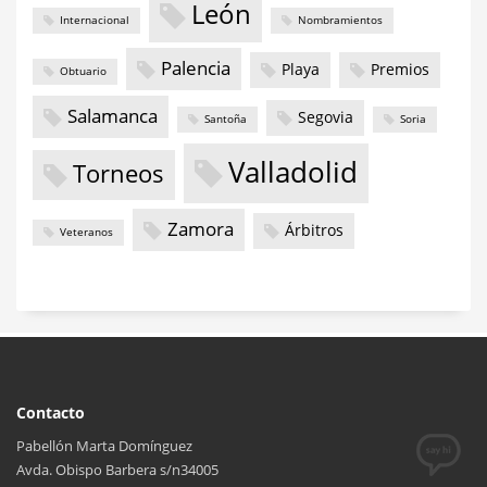
León
Internacional
Nombramientos
Palencia
Playa
Premios
Obtuario
Salamanca
Segovia
Santoña
Soria
Valladolid
Torneos
Zamora
Árbitros
Veteranos
Contacto
Pabellón Marta Domínguez
Avda. Obispo Barbera s/n34005