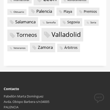
Internacional
Nombramientos
Palencia
Playa
Premios
Obtuario
Salamanca
Segovia
Santoña
Soria
Valladolid
Torneos
Zamora
Árbitros
Veteranos
Contacto
Pabellón Marta Domínguez
Avda. Obispo Barbera s/n34005
PALENCIA