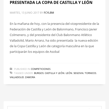
PRESENTADA LA COPA DE CASTILLA Y LEÓN
MARTES, 13 JUNIO 2017
BY
FCYLBM
En la mañana de hoy, con la presencia del vicepresidente de la
Federación de Castilla y León de Balonmano, Francisco Javier
Colmenero, y del presidente del Club Balonmano Atlético
Valladolid, Mario Arranz, ha sido presentada la nueva edición
de la Copa Castilla y León de categoría masculina en la que
participarán los equipos de Asobal
PUBLISHED IN
COMPETICIONES
TAGGED UNDER:
BURGOS
,
CASTILLA Y LEÓN
,
LEÓN
,
SEGOVIA
,
TORNEOS
,
VALLADOLID
,
ZAMORA