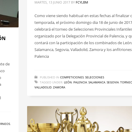
MARTES, 13 JUNIO 2017
BY
FCYLBM
Como viene siendo habitual en estas fechas al finalizar 
temporada, el próximo domingo dia 18 de junio de 2017
celebrará el torneo de Selecciones Provinciales Infantiles
organizado por la Delegación Provincial de Palencia, y q
EÓN
contará con la participación de los combinados de León
Salamanca, Segovia, Valladolid, Zamora y los anfitriones
Palencia
nte de
sco
o
PUBLISHED IN
COMPETICIONES
,
SELECCIONES
TAGGED UNDER:
LEÓN
,
PALENCIA
,
SALAMANCA
,
SEGOVIA
,
TORNE
a
VALLADOLID
,
ZAMORA
l
ORNEOS
,