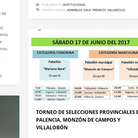
PUBLISHED IN
INSTITUCIONAL
TAGGED UNDER:
ASAMBLEA
,
GALA
,
PREMIOS
,
VALLADOLID
s de
no
uenta
e
tros.
D
TORNEO DE SELECCIONES PROVINCIALES 
PALENCIA, MONZÓN DE CAMPOS Y
VILLALOBÓN