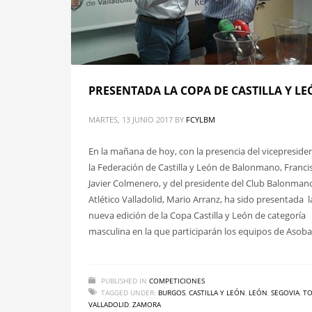
PRESENTADA LA COPA DE CASTILLA Y L
MARTES, 13 JUNIO 2017
BY
FCYLBM
En la mañana de hoy, con la presencia del vicepreside
la Federación de Castilla y León de Balonmano, Franci
Javier Colmenero, y del presidente del Club Balonman
Atlético Valladolid, Mario Arranz, ha sido presentada l
nueva edición de la Copa Castilla y León de categoría
masculina en la que participarán los equipos de Asoba
PUBLISHED IN
COMPETICIONES
TAGGED UNDER:
BURGOS
,
CASTILLA Y LEÓN
,
LEÓN
,
SEGOVIA
,
T
VALLADOLID
,
ZAMORA