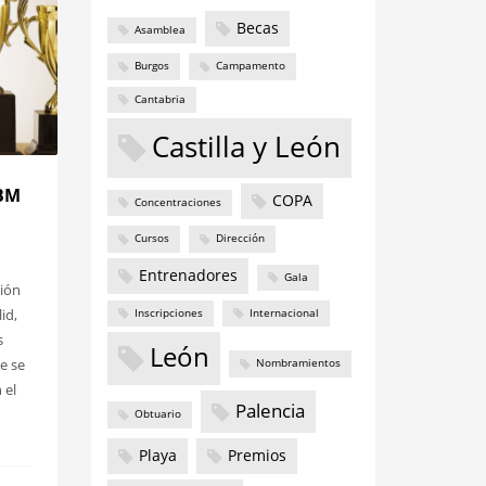
Becas
Asamblea
Burgos
Campamento
Cantabria
Castilla y León
LBM
COPA
Concentraciones
Cursos
Dirección
Entrenadores
Gala
nión
id,
Inscripciones
Internacional
s
León
e se
Nombramientos
 el
Palencia
Obtuario
Playa
Premios