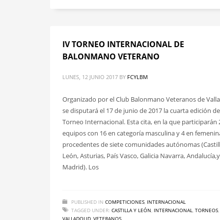
IV TORNEO INTERNACIONAL DE
BALONMANO VETERANO
LUNES, 12 JUNIO 2017
BY
FCYLBM
Organizado por el Club Balonmano Veteranos de Valla
se disputará el 17 de junio de 2017 la cuarta edición de
Torneo Internacional. Esta cita, en la que participarán 
equipos con 16 en categoría masculina y 4 en femenin
procedentes de siete comunidades autónomas (Castill
León, Asturias, País Vasco, Galicia Navarra, Andalucía,y
Madrid). Los
PUBLISHED IN
COMPETICIONES
,
INTERNACIONAL
TAGGED UNDER:
CASTILLA Y LEÓN
,
INTERNACIONAL
,
TORNEOS
,
VALLADOLID
,
VETERANOS