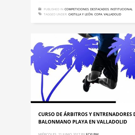
PUBLISHED IN
COMPETICIONES
,
DESTACADOS
,
INSTITUCIONAL
TAGGED UNDER:
CASTILLA Y LEÓN
,
COPA
,
VALLADOLID
CURSO DE ÁRBITROS Y ENTRENADORES 
BALONMANO PLAYA EN VALLADOLID
MIÉRCOLES, 21 JUNIO 2017
BY
FCYLBM