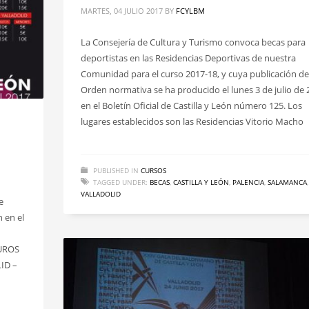
MARTES, 04 JULIO 2017
BY
FCYLBM
La Consejería de Cultura y Turismo convoca becas para
deportistas en las Residencias Deportivas de nuestra
Comunidad para el curso 2017-18, y cuya publicación de
Orden normativa se ha producido el lunes 3 de julio de 
en el Boletín Oficial de Castilla y León número 125. Los
lugares establecidos son las Residencias Vitorio Macho
PUBLISHED IN
CURSOS
TAGGED UNDER:
BECAS
,
CASTILLA Y LEÓN
,
PALENCIA
,
SALAMANCA
,
VALLADOLID
e
n en el
UROS
ID –