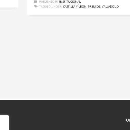
PUBLISHED IN
INSTITUCIONAL
TAGGED UNDER:
CASTILLA Y LEÓN
,
PREMIOS
,
VALLADOLID
U