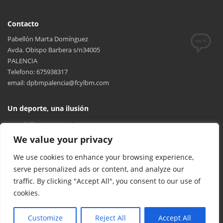
Contacto
Pabellón Marta Domínguez
Avda. Obispo Barbera s/n34005
PALENCIA
Telefono: 675938317
email: dpbmpalencia@fcylbm.com
Un deporte, una ilusión
We value your privacy
We use cookies to enhance your browsing experience,
serve personalized ads or content, and analyze our
traffic. By clicking "Accept All", you consent to our use of
cookies.
© 2017 FCYLBM Federación Territorial de Balonmano de Castilla y
León. Todos los derechos reservados. Desarrollado por
TOOOLS
.
Customize
Reject All
Accept All