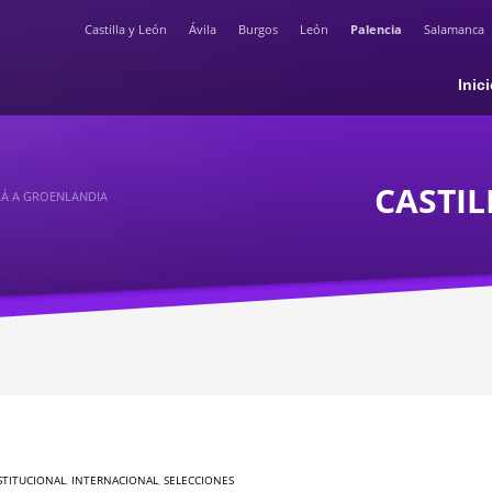
Castilla y León
Ávila
Burgos
León
Palencia
Salamanca
Inic
CASTIL
IRÁ A GROENLANDIA
STITUCIONAL
,
INTERNACIONAL
,
SELECCIONES