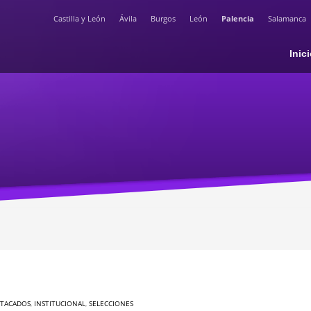
Castilla y León
Ávila
Burgos
León
Palencia
Salamanca
Inic
STACADOS
,
INSTITUCIONAL
,
SELECCIONES