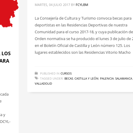
MARTES, 04 JULIO 2017
BY
FCYLBM
La Consejería de Cultura y Turismo convoca becas para
deportistas en las Residencias Deportivas de nuestra
Comunidad para el curso 2017-18, y cuya publicación de
Orden normativa se ha producido el lunes 3 de julio de 
en el Boletín Oficial de Castilla y León número 125. Los
lugares establecidos son las Residencias Vitorio Macho
 LOS
PARA
PUBLISHED IN
CURSOS
TAGGED UNDER:
BECAS
,
CASTILLA Y LEÓN
,
PALENCIA
,
SALAMANCA
,
VALLADOLID
licada
e
a y
BOCYL-