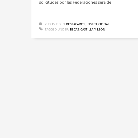
solicitudes por las Federaciones será de
PUBLISHED IN
DESTACADOS
,
INSTITUCIONAL
TAGGED UNDER:
BECAS
,
CASTILLA Y LEÓN