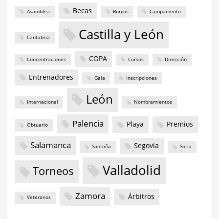
Becas
Asamblea
Burgos
Campamento
Castilla y León
Cantabria
COPA
Concentraciones
Cursos
Dirección
Entrenadores
Gala
Inscripciones
León
Internacional
Nombramientos
Palencia
Playa
Premios
Obtuario
Salamanca
Segovia
Santoña
Soria
Valladolid
Torneos
Zamora
Árbitros
Veteranos