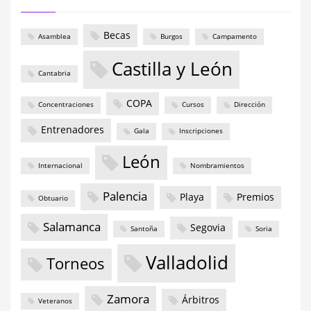
Becas
Asamblea
Burgos
Campamento
Castilla y León
Cantabria
COPA
Concentraciones
Cursos
Dirección
Entrenadores
Gala
Inscripciones
León
Internacional
Nombramientos
Palencia
Playa
Premios
Obtuario
Salamanca
Segovia
Santoña
Soria
Valladolid
Torneos
Zamora
Árbitros
Veteranos