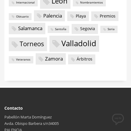
León
Internacional
Nombramientos
Palencia
Playa
Premios
Obtuario
Salamanca
Segovia
Santoña
Soria
Valladolid
Torneos
Zamora
Árbitros
Veteranos
Contacto
Pabellón Marta Domínguez
Avda. Obispo Barbera s/n34005
PALENCIA