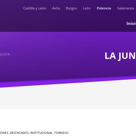
Castilla y León
Ávila
Burgos
León
Palencia
Salamanca
Inic
LA JUN
 JUNTA
IONES
,
DESTACADOS
,
INSTITUCIONAL
,
TORNEOS