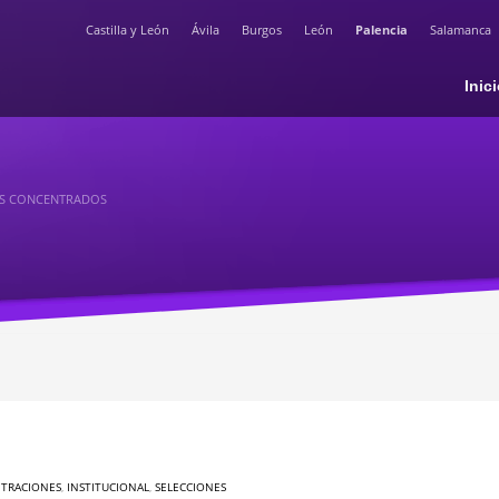
Castilla y León
Ávila
Burgos
León
Palencia
Salamanca
Inic
LES CONCENTRADOS
TRACIONES
,
INSTITUCIONAL
,
SELECCIONES