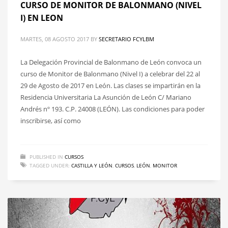
CURSO DE MONITOR DE BALONMANO (NIVEL
I) EN LEON
MARTES, 08 AGOSTO 2017
BY
SECRETARIO FCYLBM
La Delegación Provincial de Balonmano de León convoca un
curso de Monitor de Balonmano (Nivel I) a celebrar del 22 al
29 de Agosto de 2017 en León. Las clases se impartirán en la
Residencia Universitaria La Asunción de León C/ Mariano
Andrés nº 193. C.P. 24008 (LEÓN). Las condiciones para poder
inscribirse, así como
PUBLISHED IN
CURSOS
TAGGED UNDER:
CASTILLA Y LEÓN
,
CURSOS
,
LEÓN
,
MONITOR