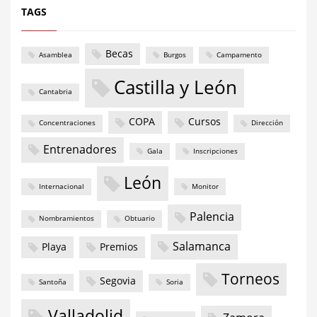
TAGS
Becas
Asamblea
Burgos
Campamento
Castilla y León
Cantabria
COPA
Cursos
Concentraciones
Dirección
Entrenadores
Gala
Inscripciones
León
Internacional
Monitor
Palencia
Nombramientos
Obtuario
Salamanca
Playa
Premios
Torneos
Segovia
Santoña
Soria
Valladolid