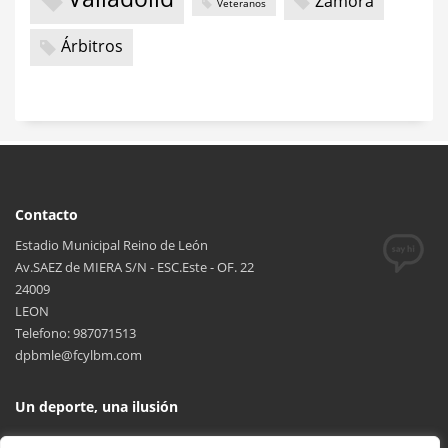
Zamora
Veteranos
Árbitros
Contacto
Estadio Municipal Reino de León
Av.SAEZ de MIERA S/N - ESC.Este - OF. 22
24009
LEON
Telefono: 987071513
dpbmle@fcylbm.com
Un deporte, una ilusión