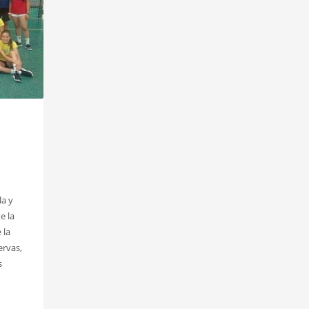
la y
e la
 la
ervas,
s