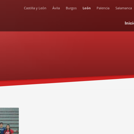
Castilla y León
Ávila
Burgos
León
Palencia
Salamanca
Inic