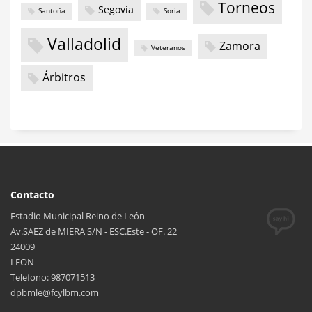
Torneos
Segovia
Santoña
Soria
Valladolid
Zamora
Veteranos
Árbitros
Contacto
Estadio Municipal Reino de León
Av.SAEZ de MIERA S/N - ESC.Este - OF. 22
24009
LEON
Telefono: 987071513
dpbmle@fcylbm.com