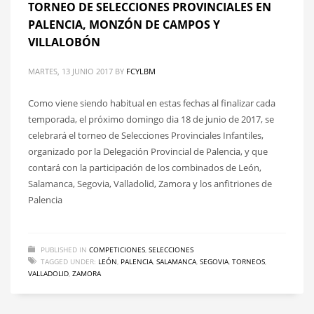
TORNEO DE SELECCIONES PROVINCIALES EN
PALENCIA, MONZÓN DE CAMPOS Y
VILLALOBÓN
MARTES, 13 JUNIO 2017
BY
FCYLBM
Como viene siendo habitual en estas fechas al finalizar cada
temporada, el próximo domingo dia 18 de junio de 2017, se
celebrará el torneo de Selecciones Provinciales Infantiles,
organizado por la Delegación Provincial de Palencia, y que
contará con la participación de los combinados de León,
Salamanca, Segovia, Valladolid, Zamora y los anfitriones de
Palencia
PUBLISHED IN
COMPETICIONES
,
SELECCIONES
TAGGED UNDER:
LEÓN
,
PALENCIA
,
SALAMANCA
,
SEGOVIA
,
TORNEOS
,
VALLADOLID
,
ZAMORA