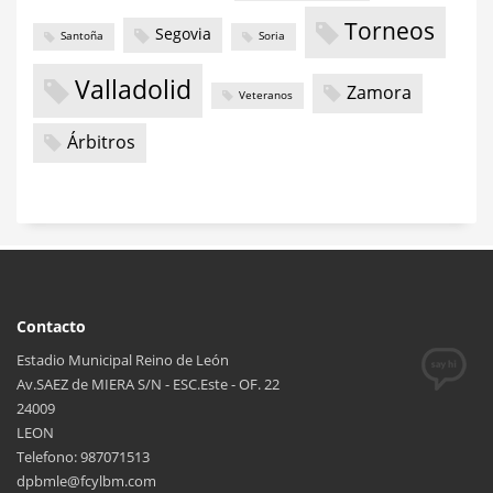
Torneos
Segovia
Santoña
Soria
Valladolid
Zamora
Veteranos
Árbitros
Contacto
Estadio Municipal Reino de León
Av.SAEZ de MIERA S/N - ESC.Este - OF. 22
24009
LEON
Telefono: 987071513
dpbmle@fcylbm.com