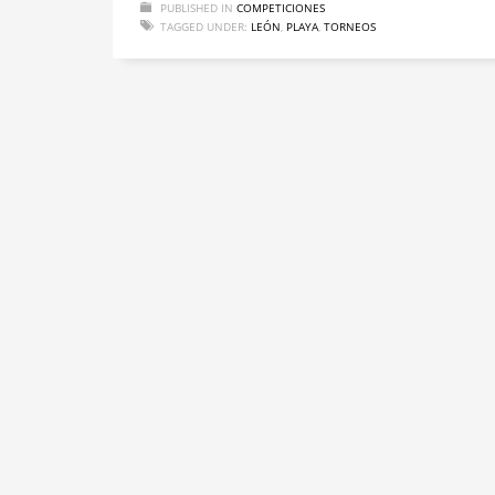
PUBLISHED IN
COMPETICIONES
TAGGED UNDER:
LEÓN
,
PLAYA
,
TORNEOS