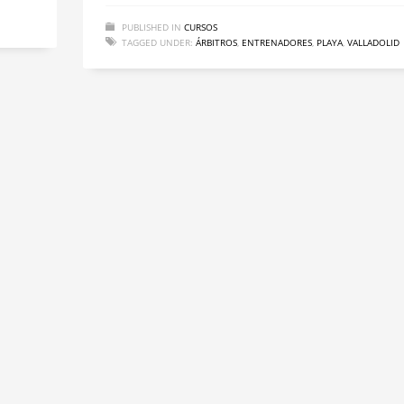
PUBLISHED IN
CURSOS
TAGGED UNDER:
ÁRBITROS
,
ENTRENADORES
,
PLAYA
,
VALLADOLID