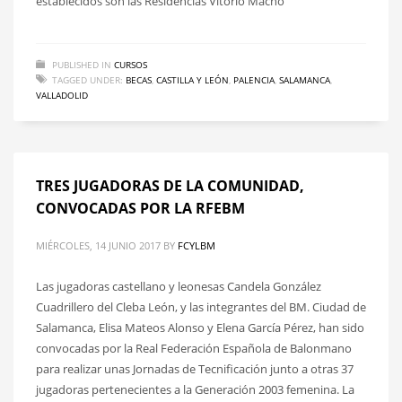
establecidos son las Residencias Vitorio Macho
PUBLISHED IN
CURSOS
TAGGED UNDER:
BECAS
,
CASTILLA Y LEÓN
,
PALENCIA
,
SALAMANCA
,
VALLADOLID
TRES JUGADORAS DE LA COMUNIDAD,
CONVOCADAS POR LA RFEBM
MIÉRCOLES, 14 JUNIO 2017
BY
FCYLBM
Las jugadoras castellano y leonesas Candela González
Cuadrillero del Cleba León, y las integrantes del BM. Ciudad de
Salamanca, Elisa Mateos Alonso y Elena García Pérez, han sido
convocadas por la Real Federación Española de Balonmano
para realizar unas Jornadas de Tecnificación junto a otras 37
jugadoras pertenecientes a la Generación 2003 femenina. La