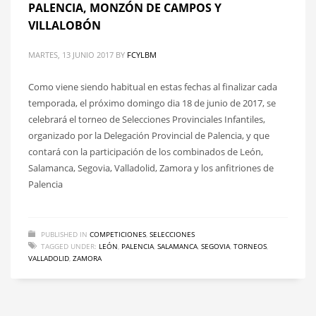
PALENCIA, MONZÓN DE CAMPOS Y
VILLALOBÓN
MARTES, 13 JUNIO 2017
BY
FCYLBM
Como viene siendo habitual en estas fechas al finalizar cada
temporada, el próximo domingo dia 18 de junio de 2017, se
celebrará el torneo de Selecciones Provinciales Infantiles,
organizado por la Delegación Provincial de Palencia, y que
contará con la participación de los combinados de León,
Salamanca, Segovia, Valladolid, Zamora y los anfitriones de
Palencia
PUBLISHED IN
COMPETICIONES
,
SELECCIONES
TAGGED UNDER:
LEÓN
,
PALENCIA
,
SALAMANCA
,
SEGOVIA
,
TORNEOS
,
VALLADOLID
,
ZAMORA