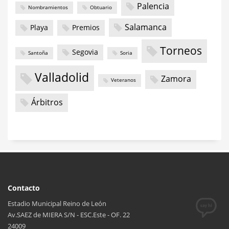
Palencia
Nombramientos
Obtuario
Salamanca
Playa
Premios
Torneos
Segovia
Santoña
Soria
Valladolid
Zamora
Veteranos
Árbitros
Contacto
Estadio Municipal Reino de León
Av.SAEZ de MIERA S/N - ESC.Este - OF. 22
24009