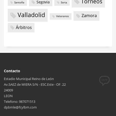
Torneos
Segovia
Santoña
Soria
Valladolid
Zamora
Veteranos
Árbitros
Contacto
Estadio Municipal Reino de León
Av.SAEZ de MIERA S/N - ESC.Este - OF. 22
24009
LEON
Telefono: 987071513
dpbmle@fcylbm.com