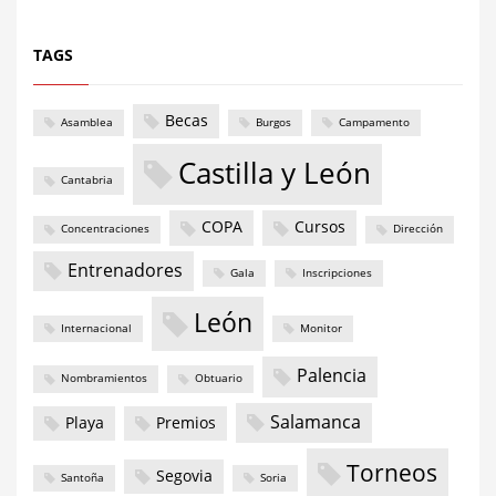
TAGS
Becas
Asamblea
Burgos
Campamento
Castilla y León
Cantabria
COPA
Cursos
Concentraciones
Dirección
Entrenadores
Gala
Inscripciones
León
Internacional
Monitor
Palencia
Nombramientos
Obtuario
Salamanca
Playa
Premios
Torneos
Segovia
Santoña
Soria