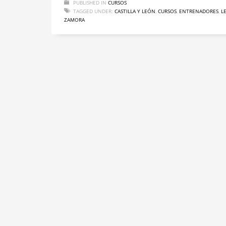
PUBLISHED IN
CURSOS
TAGGED UNDER:
CASTILLA Y LEÓN
,
CURSOS
,
ENTRENADORES
,
L
ZAMORA