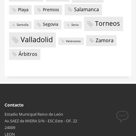
Salamanca
Playa
Premios
Torneos
Segovia
Santoña
Soria
Valladolid
Zamora
Veteranos
Árbitros
Contacto
Estadio Municipal Reino de León
Av.SAEZ de MIERA S/N - ESC.Este - OF. 22
24009
LEON