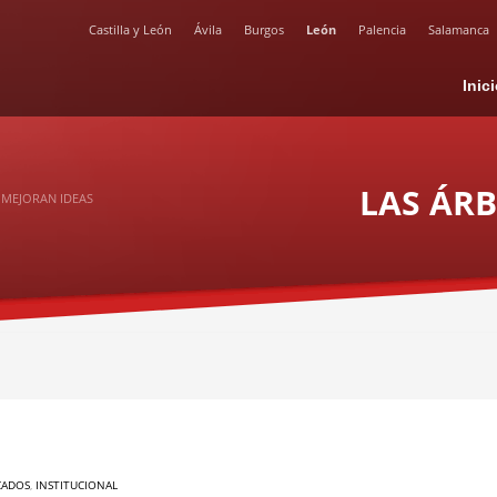
Castilla y León
Ávila
Burgos
León
Palencia
Salamanca
Inic
LAS ÁR
 MEJORAN IDEAS
CADOS
,
INSTITUCIONAL