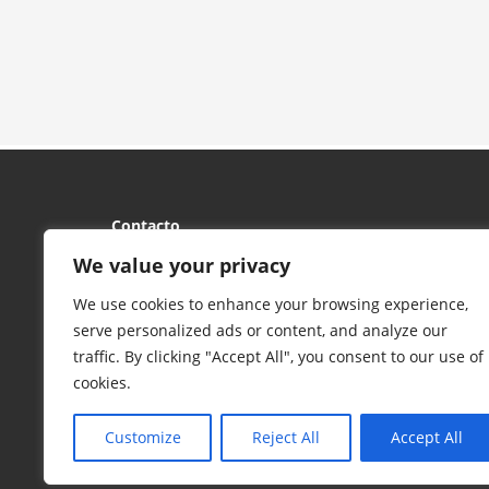
Contacto
C/ Santiago, 9 – 1ª planta - 47001 Valladolid
We value your privacy
Abrir en Google Maps
We use cookies to enhance your browsing experience,
Apartado de Correos 611 - 47080 Valladolid
serve personalized ads or content, and analyze our
Tel:
983 39 50 36
/
983 39 08 63
- Fax: 983 39 50 97
traffic. By clicking "Accept All", you consent to our use of
Email:
dpbmva@gmail.com
cookies.
Customize
Reject All
Accept All
© 2017 FCYLBM Federación Territorial de Balonmano de Cas