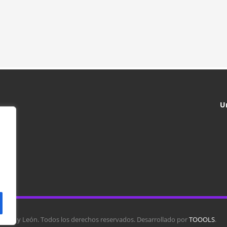
U
tilla y León. Todos los derechos reservados. Desarrollado por
TOOOLS
.