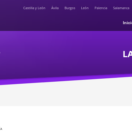
Castilla y León
Ávila
Burgos
León
Palencia
Salamanca
Inic
L
O
ÍA