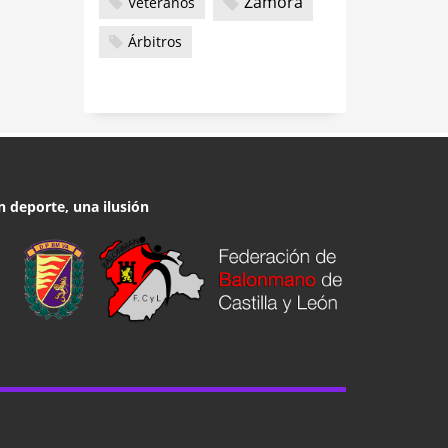
Zamora
Veteranos
Árbitros
n deporte, una ilusión