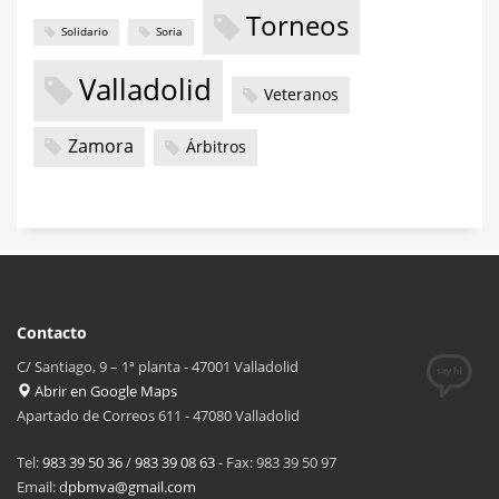
Torneos
Solidario
Soria
Valladolid
Veteranos
Zamora
Árbitros
Contacto
C/ Santiago, 9 – 1ª planta - 47001 Valladolid
Abrir en Google Maps
Apartado de Correos 611 - 47080 Valladolid
Tel:
983 39 50 36
/
983 39 08 63
- Fax: 983 39 50 97
Email:
dpbmva@gmail.com