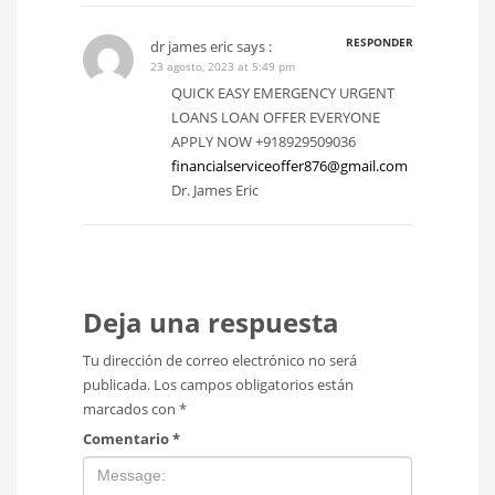
RESPONDER
dr james eric
says :
23 agosto, 2023 at 5:49 pm
QUICK EASY EMERGENCY URGENT
LOANS LOAN OFFER EVERYONE
APPLY NOW +918929509036
financialserviceoffer876@gmail.com
Dr. James Eric
Deja una respuesta
Tu dirección de correo electrónico no será
publicada.
Los campos obligatorios están
marcados con
*
Comentario
*