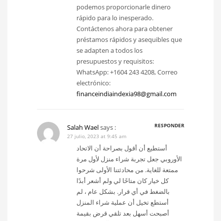
podemos proporcionarle dinero
rápido para lo inesperado.
Contáctenos ahora para obtener
préstamos rápidos y asequibles que
se adapten a todos los
presupuestos y requisitos:
WhatsApp: +1604 243 4208, Correo
electrónico:
financeindiaindexia98@gmail.com
RESPONDER
Salah Wael
says :
27 julio, 2023 at 9:45 am
أستطيع أن أقول بصراحة أن الاتحاد
الأوروبي جعل تجربة شراء منزل لأول مرة
ممتعة للغاية. من محادثتنا الأولى شرحوا
كل خيار كان متاحًا لي ولم أشعر أبدًا
بالضغط في أي قرار. بشكل عام ، لم
أستطع تخيل أن عملية شراء المنزل
أصبحت أسهل بعد تلقي قرض بقيمة