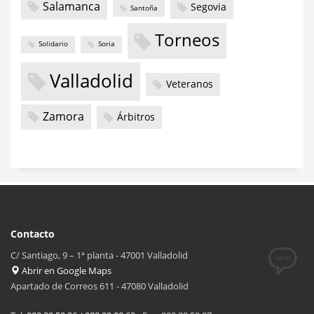
Salamanca
Segovia
Santoña
Torneos
Solidario
Soria
Valladolid
Veteranos
Zamora
Árbitros
Contacto
C/ Santiago, 9 – 1ª planta - 47001 Valladolid
Abrir en Google Maps
Apartado de Correos 611 - 47080 Valladolid