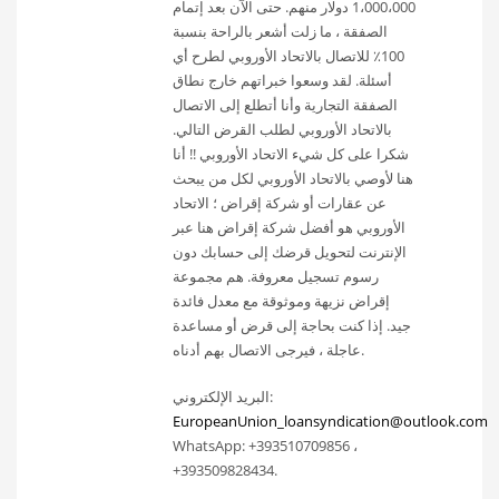
1،000،000 دولار منهم. حتى الآن بعد إتمام
الصفقة ، ما زلت أشعر بالراحة بنسبة
100٪ للاتصال بالاتحاد الأوروبي لطرح أي
أسئلة. لقد وسعوا خبراتهم خارج نطاق
الصفقة التجارية وأنا أتطلع إلى الاتصال
بالاتحاد الأوروبي لطلب القرض التالي.
شكرا على كل شيء الاتحاد الأوروبي !! أنا
هنا لأوصي بالاتحاد الأوروبي لكل من يبحث
عن عقارات أو شركة إقراض ؛ الاتحاد
الأوروبي هو أفضل شركة إقراض هنا عبر
الإنترنت لتحويل قرضك إلى حسابك دون
رسوم تسجيل معروفة. هم مجموعة
إقراض نزيهة وموثوقة مع معدل فائدة
جيد. إذا كنت بحاجة إلى قرض أو مساعدة
عاجلة ، فيرجى الاتصال بهم أدناه.
البريد الإلكتروني:
EuropeanUnion_loansyndication@outlook.com
WhatsApp: +393510709856 ،
+393509828434.