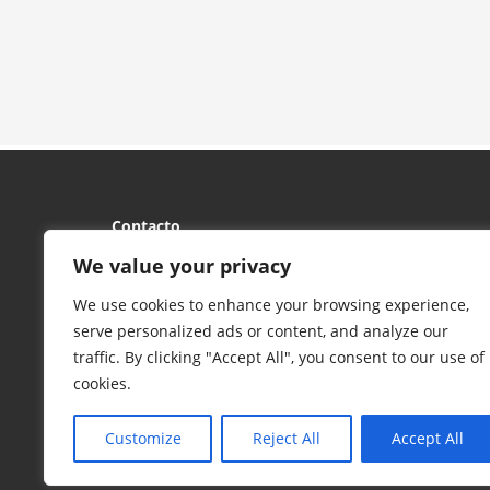
Contacto
C/ Santiago, 9 – 1ª planta - 47001 Valladolid
We value your privacy
Abrir en Google Maps
We use cookies to enhance your browsing experience,
Apartado de Correos 611 - 47080 Valladolid
serve personalized ads or content, and analyze our
Tel:
983 39 50 36
/
983 39 08 63
- Fax: 983 39 50 97
traffic. By clicking "Accept All", you consent to our use of
Email:
dpbmva@gmail.com
cookies.
Customize
Reject All
Accept All
© 2017 FCYLBM Federación Territorial de Balonmano de Cas