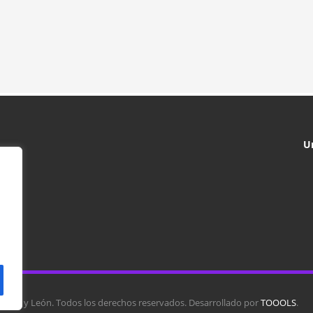
U
tilla y León. Todos los derechos reservados. Desarrollado por
TOOOLS
.