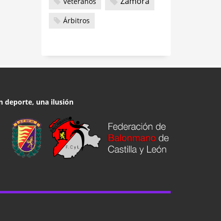
Zamora
Veteranos
Árbitros
n deporte, una ilusión