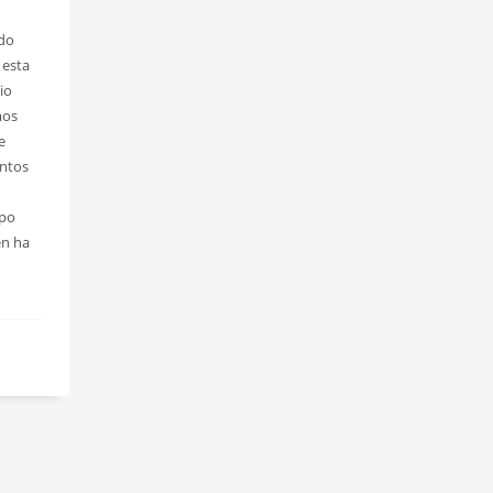
ado
 esta
io
mos
e
entos
upo
én ha