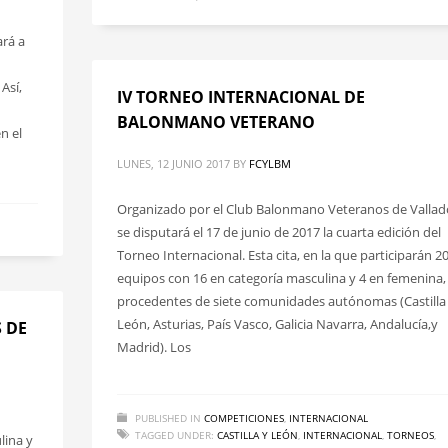
ará a
Así,
IV TORNEO INTERNACIONAL DE
BALONMANO VETERANO
n el
LUNES, 12 JUNIO 2017
BY
FCYLBM
Organizado por el Club Balonmano Veteranos de Vallado
se disputará el 17 de junio de 2017 la cuarta edición del
Torneo Internacional. Esta cita, en la que participarán 2
equipos con 16 en categoría masculina y 4 en femenina,
procedentes de siete comunidades autónomas (Castilla
León, Asturias, País Vasco, Galicia Navarra, Andalucía,y
 DE
Madrid). Los
PUBLISHED IN
COMPETICIONES
,
INTERNACIONAL
TAGGED UNDER:
CASTILLA Y LEÓN
,
INTERNACIONAL
,
TORNEOS
,
lina y