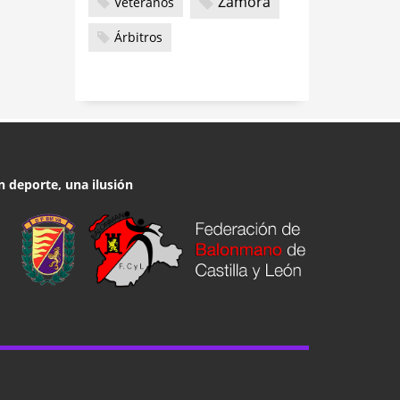
Zamora
Veteranos
Árbitros
n deporte, una ilusión