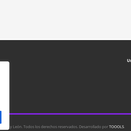
U
tilla y León. Todos los derechos reservados. Desarrollado por
TOOOLS
.