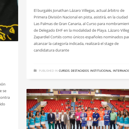
El burgalés Jonathan Lázaro Villegas, actual árbitro de
Primera División Nacional en pista, asistirá, en la ciudad
Las Palmas de Gran Canaria, al Curso para nombramien
de Delegado EHF en la modalidad de Playa. Lázaro Villeg
Zapardiel Cortés como únicos españoles nominados pa
alcanzar la categoría indicada, realizará el stage de
candidatura durante
PUBLISHED IN
CURSOS
,
DESTACADOS
,
INSTITUCIONAL
,
INTERNACI
León
e se
contra
tido