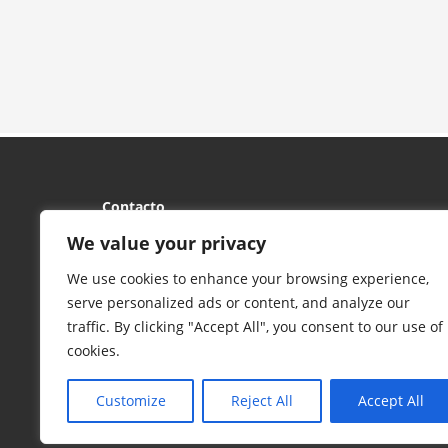
Contacto
C/ Santiago, 9 – 1ª planta - 47001 Valladolid
We value your privacy
Abrir en Google Maps
We use cookies to enhance your browsing experience,
Apartado de Correos 611 - 47080 Valladolid
serve personalized ads or content, and analyze our
Tel:
983 39 50 36
/
983 39 08 63
- Fax: 983 39 50 97
traffic. By clicking "Accept All", you consent to our use of
Email:
dpbmva@gmail.com
cookies.
Customize
Reject All
Accept All
© 2017 FCYLBM Federación Territorial de Balonmano de Cas