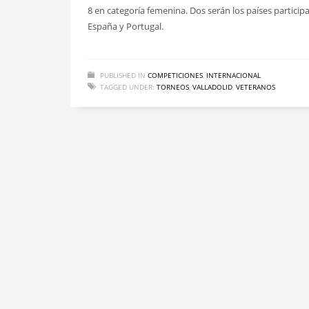
8 en categoría femenina. Dos serán los países particip
España y Portugal.
PUBLISHED IN
COMPETICIONES
,
INTERNACIONAL
TAGGED UNDER:
TORNEOS
,
VALLADOLID
,
VETERANOS