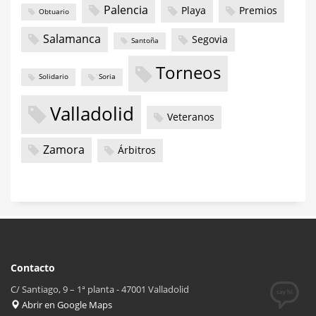
Palencia
Playa
Premios
Obtuario
Salamanca
Segovia
Santoña
Torneos
Solidario
Soria
Valladolid
Veteranos
Zamora
Árbitros
Contacto
C/ Santiago, 9 – 1ª planta - 47001 Valladolid
Abrir en Google Maps