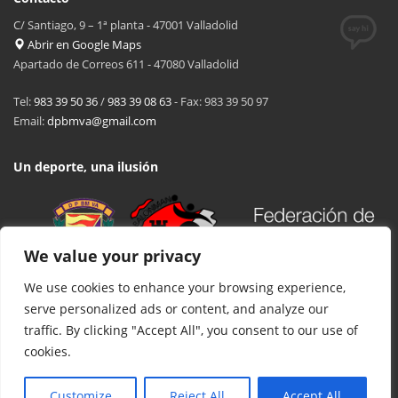
C/ Santiago, 9 – 1ª planta - 47001 Valladolid
Abrir en Google Maps
Apartado de Correos 611 - 47080 Valladolid
Tel:
983 39 50 36
/
983 39 08 63
- Fax: 983 39 50 97
Email:
dpbmva@gmail.com
Un deporte, una ilusión
We value your privacy
We use cookies to enhance your browsing experience,
serve personalized ads or content, and analyze our
traffic. By clicking "Accept All", you consent to our use of
cookies.
© 2017 FCYLBM Federación Territorial de Balonmano de Castilla y
León. Todos los derechos reservados. Desarrollado por
TOOOLS
.
Customize
Reject All
Accept All