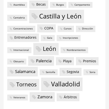
Becas
Asamblea
Burgos
Campamento
Castilla y León
Cantabria
COPA
Concentraciones
Cursos
Dirección
Entrenadores
Gala
Inscripciones
León
Internacional
Nombramientos
Palencia
Playa
Premios
Obtuario
Salamanca
Segovia
Santoña
Soria
Valladolid
Torneos
Zamora
Árbitros
Veteranos