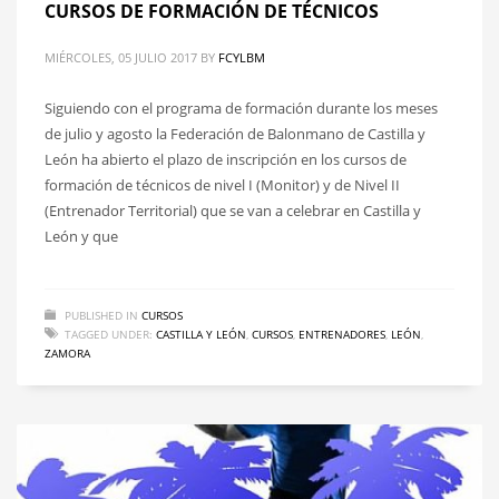
CURSOS DE FORMACIÓN DE TÉCNICOS
MIÉRCOLES, 05 JULIO 2017
BY
FCYLBM
Siguiendo con el programa de formación durante los meses
de julio y agosto la Federación de Balonmano de Castilla y
León ha abierto el plazo de inscripción en los cursos de
formación de técnicos de nivel I (Monitor) y de Nivel II
(Entrenador Territorial) que se van a celebrar en Castilla y
León y que
PUBLISHED IN
CURSOS
TAGGED UNDER:
CASTILLA Y LEÓN
,
CURSOS
,
ENTRENADORES
,
LEÓN
,
ZAMORA