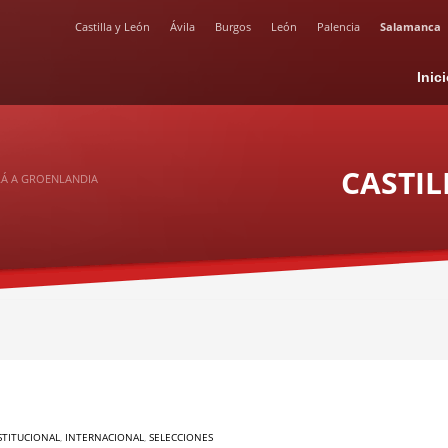
Castilla y León
Ávila
Burgos
León
Palencia
Salamanca
Inic
CASTIL
IRÁ A GROENLANDIA
STITUCIONAL
,
INTERNACIONAL
,
SELECCIONES