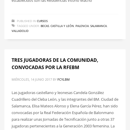
establecidos son las Residencias Vitorio Macho
PUBLISHED IN
CURSOS
TAGGED UNDER:
BECAS
,
CASTILLA Y LEÓN
,
PALENCIA
,
SALAMANCA
,
VALLADOLID
TRES JUGADORAS DE LA COMUNIDAD,
CONVOCADAS POR LA RFEBM
MIÉRCOLES, 14 JUNIO 2017
BY
FCYLBM
Las jugadoras castellano y leonesas Candela González
Cuadrillero del Cleba León, y las integrantes del BM. Ciudad de
Salamanca, Elisa Mateos Alonso y Elena García Pérez, han sido
convocadas por la Real Federación Española de Balonmano
para realizar unas Jornadas de Tecnificación junto a otras 37
jugadoras pertenecientes a la Generación 2003 femenina. La