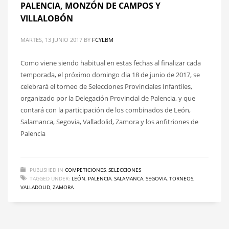
PALENCIA, MONZÓN DE CAMPOS Y
VILLALOBÓN
MARTES, 13 JUNIO 2017
BY
FCYLBM
Como viene siendo habitual en estas fechas al finalizar cada
temporada, el próximo domingo dia 18 de junio de 2017, se
celebrará el torneo de Selecciones Provinciales Infantiles,
organizado por la Delegación Provincial de Palencia, y que
contará con la participación de los combinados de León,
Salamanca, Segovia, Valladolid, Zamora y los anfitriones de
Palencia
PUBLISHED IN
COMPETICIONES
,
SELECCIONES
TAGGED UNDER:
LEÓN
,
PALENCIA
,
SALAMANCA
,
SEGOVIA
,
TORNEOS
,
VALLADOLID
,
ZAMORA