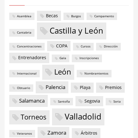
Becas
Asamblea
Burgos
Campamento
Castilla y León
Cantabria
COPA
Concentraciones
Cursos
Dirección
Entrenadores
Gala
Inscripciones
León
Internacional
Nombramientos
Palencia
Playa
Premios
Obtuario
Salamanca
Segovia
Santoña
Soria
Valladolid
Torneos
Zamora
Árbitros
Veteranos