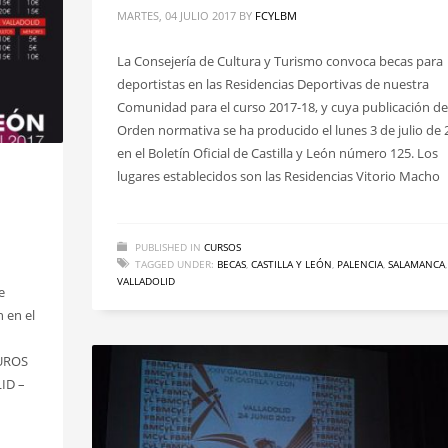
MARTES, 04 JULIO 2017
BY
FCYLBM
La Consejería de Cultura y Turismo convoca becas para
deportistas en las Residencias Deportivas de nuestra
Comunidad para el curso 2017-18, y cuya publicación de
Orden normativa se ha producido el lunes 3 de julio de 
en el Boletín Oficial de Castilla y León número 125. Los
lugares establecidos son las Residencias Vitorio Macho
PUBLISHED IN
CURSOS
TAGGED UNDER:
BECAS
,
CASTILLA Y LEÓN
,
PALENCIA
,
SALAMANCA
,
VALLADOLID
e
n en el
UROS
ID –