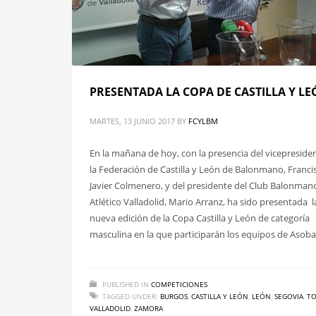
PRESENTADA LA COPA DE CASTILLA Y L
MARTES, 13 JUNIO 2017
BY
FCYLBM
En la mañana de hoy, con la presencia del vicepreside
la Federación de Castilla y León de Balonmano, Franci
Javier Colmenero, y del presidente del Club Balonman
Atlético Valladolid, Mario Arranz, ha sido presentada l
nueva edición de la Copa Castilla y León de categoría
masculina en la que participarán los equipos de Asoba
PUBLISHED IN
COMPETICIONES
TAGGED UNDER:
BURGOS
,
CASTILLA Y LEÓN
,
LEÓN
,
SEGOVIA
,
T
VALLADOLID
,
ZAMORA