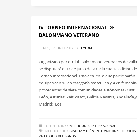
IV TORNEO INTERNACIONAL DE
BALONMANO VETERANO
LUNES, 12 JUNIO 2017
BY
FCYLBM
Organizado por el Club Balonmano Veteranos de Valla
se disputará el 17 de junio de 2017 la cuarta edición de
Torneo Internacional. Esta cita, en la que participarán 
equipos con 16 en categoría masculina y 4 en femenin
procedentes de siete comunidades autónomas (Castill
León, Asturias, País Vasco, Galicia Navarra, Andalucía,y
Madrid). Los
PUBLISHED IN
COMPETICIONES
,
INTERNACIONAL
TAGGED UNDER:
CASTILLA Y LEÓN
,
INTERNACIONAL
,
TORNEOS
,
VALLADOLID
,
VETERANOS