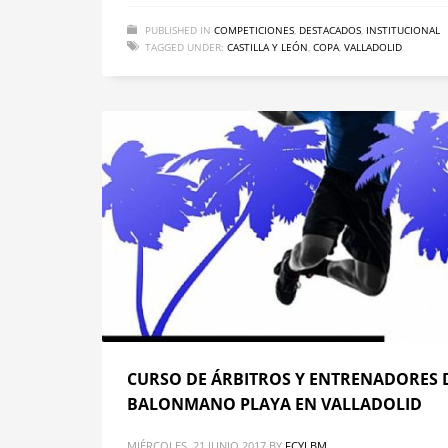
PUBLISHED IN
COMPETICIONES
,
DESTACADOS
,
INSTITUCIONAL
TAGGED UNDER:
CASTILLA Y LEÓN
,
COPA
,
VALLADOLID
CURSO DE ÁRBITROS Y ENTRENADORES 
BALONMANO PLAYA EN VALLADOLID
MIÉRCOLES, 21 JUNIO 2017
BY
FCYLBM