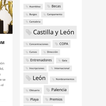
Becas
Asamblea
Burgos
Campamento
Cantabria
Castilla y León
LBM
COPA
Concentraciones
Cursos
Dirección
Entrenadores
Gala
nión
id,
Inscripciones
Internacional
s
León
e se
Nombramientos
 el
Palencia
Obtuario
Playa
Premios