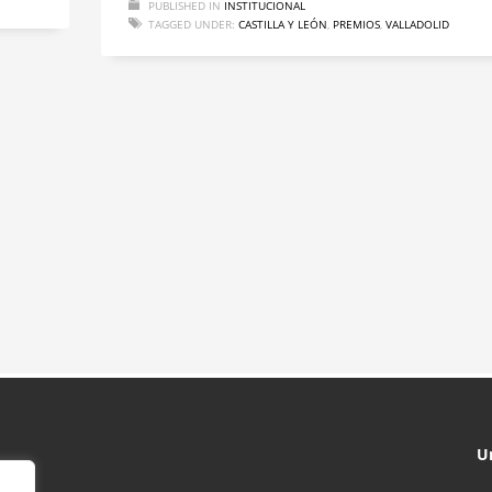
PUBLISHED IN
INSTITUCIONAL
TAGGED UNDER:
CASTILLA Y LEÓN
,
PREMIOS
,
VALLADOLID
U