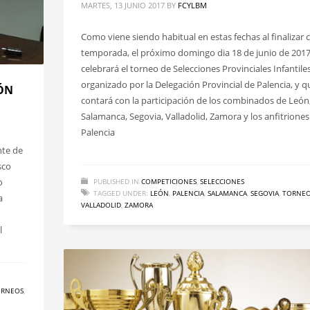
MARTES, 13 JUNIO 2017
BY
FCYLBM
Como viene siendo habitual en estas fechas al finalizar 
temporada, el próximo domingo dia 18 de junio de 2017
celebrará el torneo de Selecciones Provinciales Infantiles
organizado por la Delegación Provincial de Palencia, y q
EÓN
contará con la participación de los combinados de León
Salamanca, Segovia, Valladolid, Zamora y los anfitriones
Palencia
nte de
sco
o
PUBLISHED IN
COMPETICIONES
,
SELECCIONES
TAGGED UNDER:
LEÓN
,
PALENCIA
,
SALAMANCA
,
SEGOVIA
,
TORNE
a
VALLADOLID
,
ZAMORA
l
ORNEOS
,