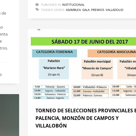
PUBLISHED IN
INSTITUCIONAL
TAGGED UNDER:
ASAMBLEA
,
GALA
,
PREMIOS
,
VALLADOLID
s de
no
uenta
e
tros.
D
TORNEO DE SELECCIONES PROVINCIALES 
PALENCIA, MONZÓN DE CAMPOS Y
VILLALOBÓN