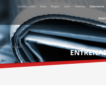
Castilla y León
Ávila
Burgos
León
Palencia
Salamanca
Inic
A EN VALLADOLID
ENTRENA