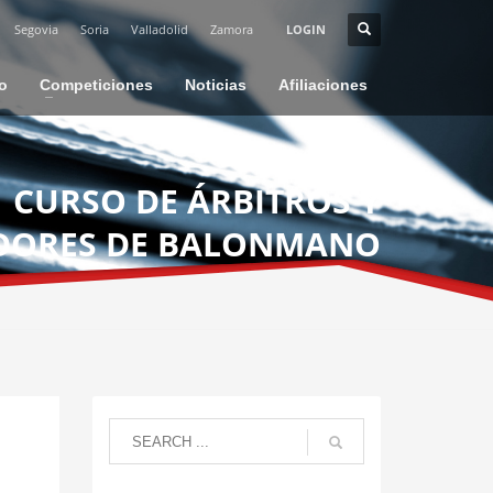
Segovia
Soria
Valladolid
Zamora
LOGIN
io
Competiciones
Noticias
Afiliaciones
CURSO DE ÁRBITROS Y
DORES DE BALONMANO
PLAYA EN VALLADOLID