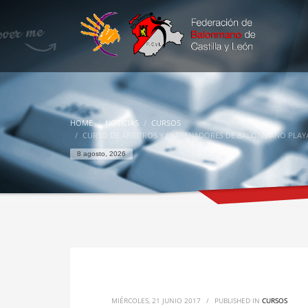
HOME
NOTICIAS
CURSOS
CURSO DE ÁRBITROS Y ENTRENADORES DE BALONMANO PLAY
8 agosto, 2026
MIÉRCOLES, 21 JUNIO 2017
/
PUBLISHED IN
CURSOS