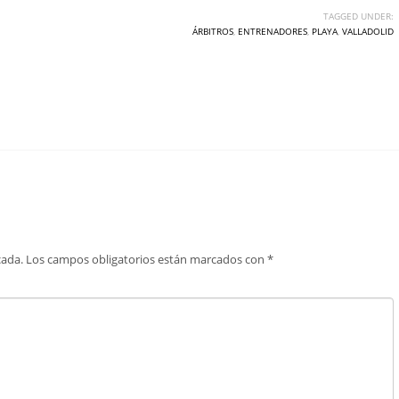
TAGGED UNDER:
ÁRBITROS
,
ENTRENADORES
,
PLAYA
,
VALLADOLID
cada.
Los campos obligatorios están marcados con
*