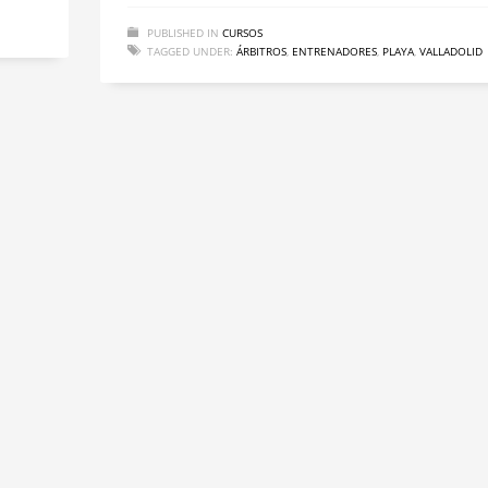
PUBLISHED IN
CURSOS
TAGGED UNDER:
ÁRBITROS
,
ENTRENADORES
,
PLAYA
,
VALLADOLID