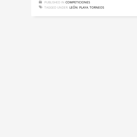
PUBLISHED IN
COMPETICIONES
TAGGED UNDER:
LEÓN
,
PLAYA
,
TORNEOS