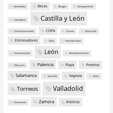
Becas
Asamblea
Burgos
Campamento
Castilla y León
Cantabria
COPA
Concentraciones
Cursos
Dirección
Entrenadores
Gala
Inscripciones
León
Internacional
Nombramientos
Palencia
Playa
Premios
Obtuario
Salamanca
Segovia
Santoña
Soria
Valladolid
Torneos
Zamora
Árbitros
Veteranos