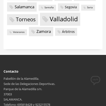
Salamanca
Segovia
Santoña
Soria
Valladolid
Torneos
Zamora
Árbitros
Veteranos
Contacto
Pabellón de la Alamedilla.
Sede de las Delegaciones Deportivas.
Parque de la Alamedilla s/n.
37003
SALAMANCA.
Telefono: 695818428 y 923215578