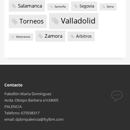
Salamanca
Segovia
Santoña
Soria
Valladolid
Torneos
Zamora
Árbitros
Veteranos
Contacto
Pabellón Marta Domínguez
Avda. Obispo Barbera s/n34005
PALENCIA
Telefono: 675938317
email: dpbmpalencia@fcylbm.com