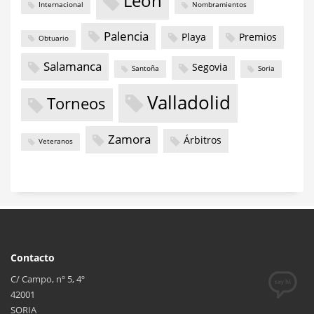
León
Internacional
Nombramientos
Palencia
Playa
Premios
Obtuario
Salamanca
Segovia
Santoña
Soria
Valladolid
Torneos
Zamora
Árbitros
Veteranos
Contacto
C/ Campo, nº 5, 4º
42001
SORIA