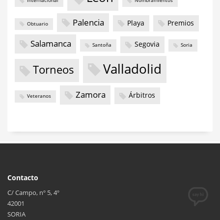
Internacional
Nombramientos
Palencia
Playa
Premios
Obtuario
Salamanca
Segovia
Santoña
Soria
Valladolid
Torneos
Zamora
Árbitros
Veteranos
Contacto
C/ Campo, nº 5, 4º
42001
SORIA