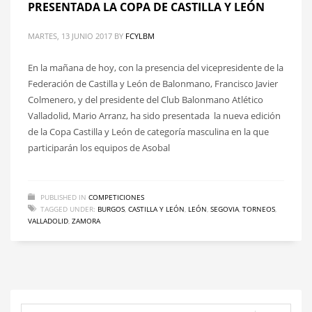
PRESENTADA LA COPA DE CASTILLA Y LEÓN
MARTES, 13 JUNIO 2017
BY
FCYLBM
En la mañana de hoy, con la presencia del vicepresidente de la
Federación de Castilla y León de Balonmano, Francisco Javier
Colmenero, y del presidente del Club Balonmano Atlético
Valladolid, Mario Arranz, ha sido presentada la nueva edición
de la Copa Castilla y León de categoría masculina en la que
participarán los equipos de Asobal
PUBLISHED IN
COMPETICIONES
TAGGED UNDER:
BURGOS
,
CASTILLA Y LEÓN
,
LEÓN
,
SEGOVIA
,
TORNEOS
,
VALLADOLID
,
ZAMORA