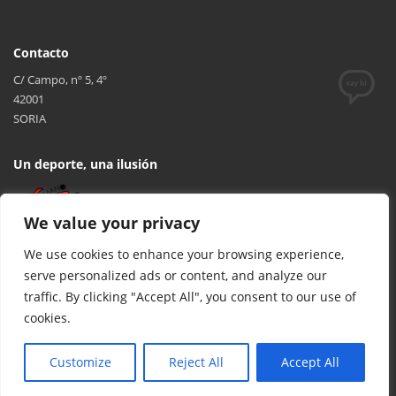
Contacto
C/ Campo, nº 5, 4º
42001
SORIA
Un deporte, una ilusión
We value your privacy
We use cookies to enhance your browsing experience,
serve personalized ads or content, and analyze our
traffic. By clicking "Accept All", you consent to our use of
cookies.
© 2017 FCYLBM Federación Territorial de Balonmano de Castilla y
León. Todos los derechos reservados. Desarrollado por
TOOOLS
.
Customize
Reject All
Accept All