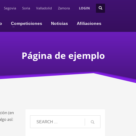
Segovia
Soria
Valladolid
Zamora
LOGIN
io
Competiciones
Noticias
Afiliaciones
Página de ejemplo
ción (en
lgo así: