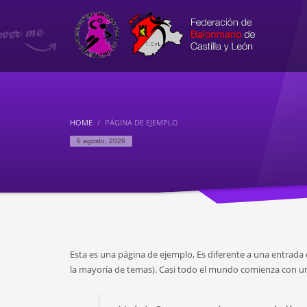
HOME
PÁGINA DE EJEMPLO
6 agosto, 2026
Esta es una página de ejemplo, Es diferente a una entrada
la mayoría de temas). Casi todo el mundo comienza con una 