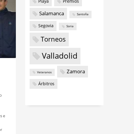
Playa
Premios
Salamanca
Santoña
Segovia
Soria
Torneos
Valladolid
Zamora
Veteranos
Árbitros
lo
s e
or