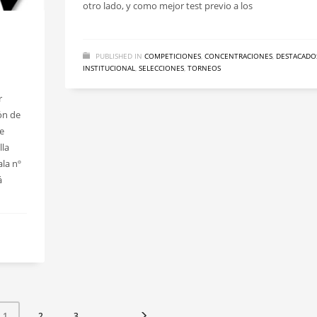
otro lado, y como mejor test previo a los
PUBLISHED IN
COMPETICIONES
,
CONCENTRACIONES
,
DESTACADO
INSTITUCIONAL
,
SELECCIONES
,
TORNEOS
r
ón de
e
lla
ala nº
á
2
3
1