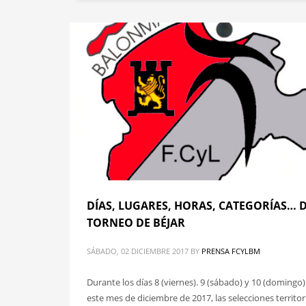
DÍAS, LUGARES, HORAS, CATEGORÍAS… 
TORNEO DE BÉJAR
SÁBADO, 02 DICIEMBRE 2017
BY
PRENSA FCYLBM
Durante los días 8 (viernes). 9 (sábado) y 10 (domingo)
este mes de diciembre de 2017, las selecciones territor