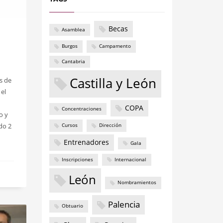
Becas
Asamblea
Burgos
Campamento
Cantabria
Castilla y León
s de
el
COPA
Concentraciones
o y
do 2
Cursos
Dirección
Entrenadores
Gala
Inscripciones
Internacional
León
Nombramientos
Palencia
Obtuario