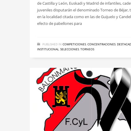
de Castilla y León, Euskadi y Madrid de infantiles, cade
juveniles disputarán el denominado Torneo de Béjar, 
en la localidad citada como en las de Guijuelo y Candel
efecto de pabellones para
PUBLISHED IN
COMPETICIONES
,
CONCENTRACIONES
,
DESTACA
INSTITUCIONAL
,
SELECCIONES
,
TORNEOS