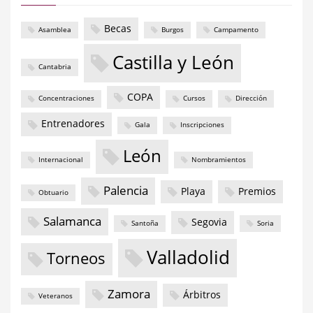
Becas
Asamblea
Burgos
Campamento
Castilla y León
Cantabria
COPA
Concentraciones
Cursos
Dirección
Entrenadores
Gala
Inscripciones
León
Internacional
Nombramientos
Palencia
Playa
Premios
Obtuario
Salamanca
Segovia
Santoña
Soria
Valladolid
Torneos
Zamora
Árbitros
Veteranos