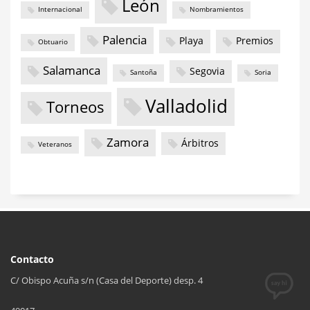
León
Internacional
Nombramientos
Palencia
Playa
Premios
Obtuario
Salamanca
Segovia
Santoña
Soria
Valladolid
Torneos
Zamora
Árbitros
Veteranos
Contacto
C/ Obispo Acuña s/n (Casa del Deporte) desp. 4