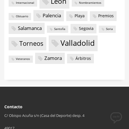
León
Internacional
Nombramientos
Palencia
Playa
Premios
Obtuario
Salamanca
Segovia
Santoña
Soria
Valladolid
Torneos
Zamora
Árbitros
Veteranos
Contacto
C/ Obispo Acuña s/n (Casa del Deporte) desp. 4
49017